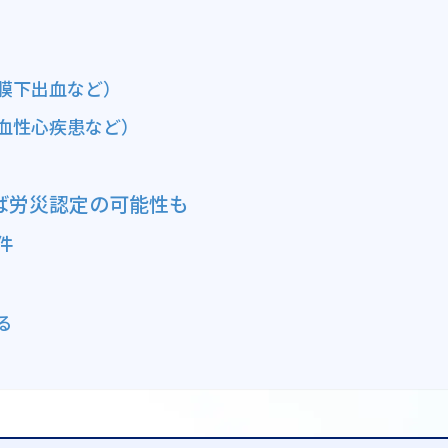
膜下出血など）
血性心疾患など）
ば労災認定の可能性も
件
る