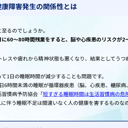
健康障害発生の関係性とは
に至るのでしょうか。
月に60～80時間残業をすると、脳や心疾患のリスクが2
トレスや疲れから精神状態も悪くなり、結果としてうつ
って1日の睡眠時間が減少することも問題です。
1日6時間未満の睡眠が循環器疾患（脳、心疾患、糖尿病
活習慣病予防協会「
短すぎる睡眠時間は生活習慣病の危
れに伴う睡眠不足は間違いなく人の健康を害するものな