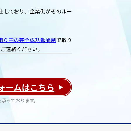
出しており、企業側がそのルー
用０円の完全成功報酬制
で取り
にご連絡ください。
ォームは
こちら
も承っております。