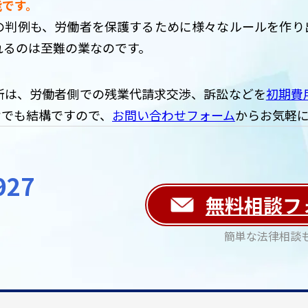
能です。
の判例も、労働者を保護するために様々なルールを作り
れるのは至難の業なのです。
所は、労働者側での残業代請求交渉、訴訟などを
初期費
けでも結構ですので、
お問い合わせフォーム
からお気軽
927
無料相談フ
簡単な法律相談