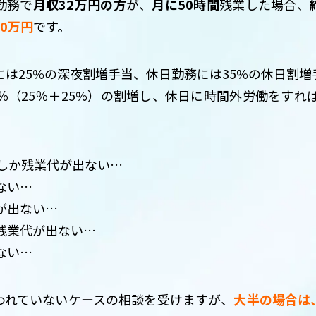
勤務で
月収32万円の方
が、
月に50時間
残業した場合、
50万円
です。
には25%の深夜割増手当、休日勤務には35%の休日割
％（25％＋25%）の割増し、休日に時間外労働をすれば6
間しか残業代が出ない…
ない…
が出ない…
残業代が出ない…
ない…
われていないケースの相談を受けますが、
大半の場合は