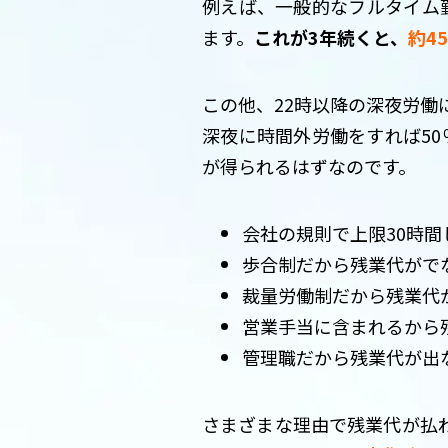
例えば、一般的なフルタイム
ます。
これが3年続くと、
約4
この他、22時以降の深夜労働
深夜に時間外労働をすれば50
が得られるはずなのです。
会社の規則で上限30時
歩合制だから残業代がで
裁量労働制だから残業代
営業手当に含まれるから
管理職だから残業代が出
さまざまな理由で残業代が払