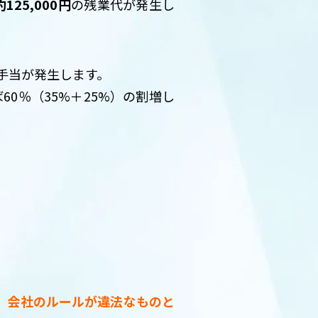
約125,000円
の残業代が発生し
増手当が発生します。
0％（35%＋25%）の割増し
、会社のルールが違法なものと